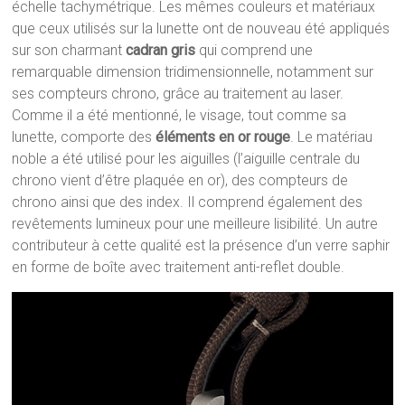
échelle tachymétrique. Les mêmes couleurs et matériaux
que ceux utilisés sur la lunette ont de nouveau été appliqués
sur son charmant
cadran gris
qui comprend une
remarquable dimension tridimensionnelle, notamment sur
ses compteurs chrono, grâce au traitement au laser.
Comme il a été mentionné, le visage, tout comme sa
lunette, comporte des
éléments en or rouge
. Le matériau
noble a été utilisé pour les aiguilles (l’aiguille centrale du
chrono vient d’être plaquée en or), des compteurs de
chrono ainsi que des index. Il comprend également des
revêtements lumineux pour une meilleure lisibilité. Un autre
contributeur à cette qualité est la présence d’un verre saphir
en forme de boîte avec traitement anti-reflet double.