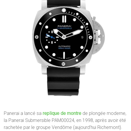
Panerai a lancé sa
replique de montre
de plongée moderne,
la Panerai Submersible PAM00024, en 1998, après avoir été
rachetée par le groupe Vendôme (aujourd’hui Richemont).