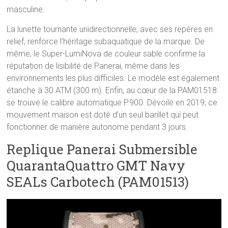
masculine.
La lunette tournante unidirectionnelle, avec ses repères en
relief, renforce l’héritage subaquatique de la marque. De
même, le Super-LumiNova de couleur sable confirme la
réputation de lisibilité de Panerai, même dans les
environnements les plus difficiles. Le modèle est également
étanche à 30 ATM (300 m). Enfin, au cœur de la PAM01518
se trouve le calibre automatique P.900. Dévoilé en 2019, ce
mouvement maison est doté d’un seul barillet qui peut
fonctionner de manière autonome pendant 3 jours.
Replique Panerai Submersible
QuarantaQuattro GMT Navy
SEALs Carbotech (PAM01513)