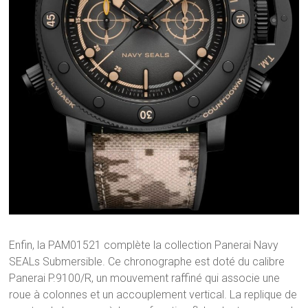
Enfin, la PAM01521 complète la collection Panerai Navy
SEALs Submersible. Ce chronographe est doté du calibre
Panerai P.9100/R, un mouvement raffiné qui associe une
roue à colonnes et un accouplement vertical. La replique de