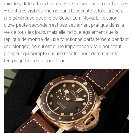
minutes, date à trois heures et petite seconde à neuf heures
– sont très visibles, même dans l’obscurité totale, grâce à
une généreuse couche de Super-LumiNova. L’inclusion
d’une petite seconde n’est pas seulement pratique dans la
vie de tous les jours, mais elle indique également que la
réplique de montre de luxe fonctionne parfaitement pendant
une plongée, ce qui est d’une importance vitale pour tout
plongeur qui compte sur une montre pour déterminer le
temps qu’il lui reste dans l’eau.