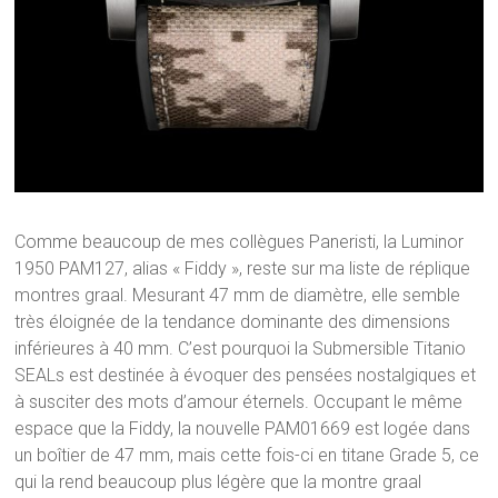
Comme beaucoup de mes collègues Paneristi, la Luminor
1950 PAM127, alias « Fiddy », reste sur ma liste de réplique
montres graal. Mesurant 47 mm de diamètre, elle semble
très éloignée de la tendance dominante des dimensions
inférieures à 40 mm. C’est pourquoi la Submersible Titanio
SEALs est destinée à évoquer des pensées nostalgiques et
à susciter des mots d’amour éternels. Occupant le même
espace que la Fiddy, la nouvelle PAM01669 est logée dans
un boîtier de 47 mm, mais cette fois-ci en titane Grade 5, ce
qui la rend beaucoup plus légère que la montre graal