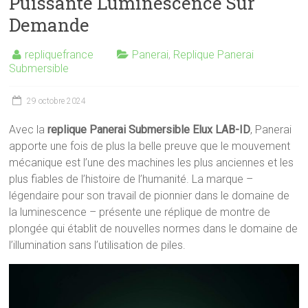
Puissante Luminescence Sur
Demande
repliquefrance
Panerai
,
Replique Panerai
Submersible
29 octobre 2024
Avec la
replique Panerai Submersible Elux LAB-ID
, Panerai
apporte une fois de plus la belle preuve que le mouvement
mécanique est l’une des machines les plus anciennes et les
plus fiables de l’histoire de l’humanité. La marque –
légendaire pour son travail de pionnier dans le domaine de
la luminescence – présente une réplique de montre de
plongée qui établit de nouvelles normes dans le domaine de
l’illumination sans l’utilisation de piles.