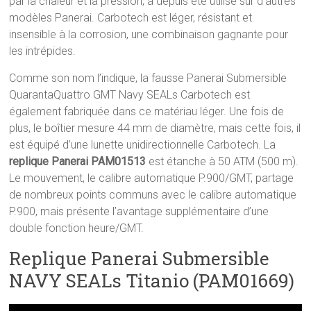
par la chaleur et la pression, a depuis été utilisé sur d’autres
modèles Panerai. Carbotech est léger, résistant et
insensible à la corrosion, une combinaison gagnante pour
les intrépides.
Comme son nom l’indique, la fausse Panerai Submersible
QuarantaQuattro GMT Navy SEALs Carbotech est
également fabriquée dans ce matériau léger. Une fois de
plus, le boîtier mesure 44 mm de diamètre, mais cette fois, il
est équipé d’une lunette unidirectionnelle Carbotech. La
replique Panerai PAM01513
est étanche à 50 ATM (500 m).
Le mouvement, le calibre automatique P.900/GMT, partage
de nombreux points communs avec le calibre automatique
P.900, mais présente l’avantage supplémentaire d’une
double fonction heure/GMT.
Replique Panerai Submersible
NAVY SEALs Titanio (PAM01669)