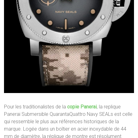
Pour les traditionalistes de la
copie Panerai
, la replique
Panerai Submersible QuarantaQuattro Navy SEALs est celle
qui ressemble le plus aux références historiques de la
marque. Logée dans un boîtier en acier inoxydable de 44
mm de diamètre, la réplique de montre est résolument