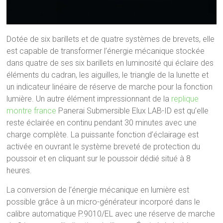
Dotée de six barillets et de quatre systèmes de brevets, elle
est capable de transformer l’énergie mécanique stockée
dans quatre de ses six barillets en luminosité qui éclaire des
éléments du cadran, les aiguilles, le triangle de la lunette et
un indicateur linéaire de réserve de marche pour la fonction
lumière. Un autre élément impressionnant de la
replique
montre france
Panerai Submersible Elux LAB-ID est qu’elle
reste éclairée en continu pendant 30 minutes avec une
charge complète. La puissante fonction d’éclairage est
activée en ouvrant le système breveté de protection du
poussoir et en cliquant sur le poussoir dédié situé à 8
heures.
La conversion de l’énergie mécanique en lumière est
possible grâce à un micro-générateur incorporé dans le
calibre automatique P.9010/EL avec une réserve de marche