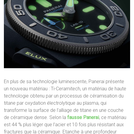
En plus de sa technologie luminescente, Panerai présente
un nouveau matériau : Ti-Ceramitech, un matériau de haute
technologie obtenu par un processus de céramisation du
titane par oxydation électrolytique au plasma, qui
transforme la surface de l’alliage de titane en une couche
de céramique dense. Selon la
fausse Panerai
, ce matériau
est 44 % plus léger que l’acier et 10 fois plus résistant aux
fractures que la céramique. Etanche à une profondeur