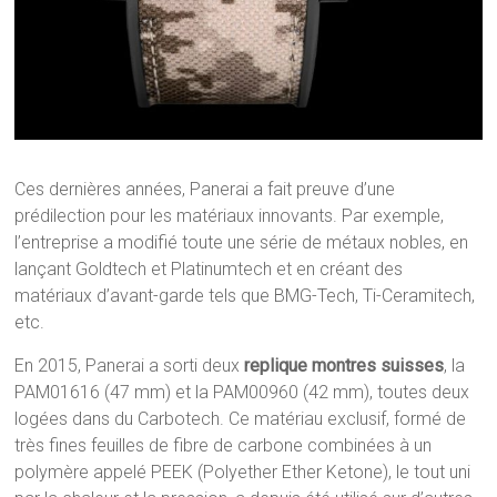
Ces dernières années, Panerai a fait preuve d’une
prédilection pour les matériaux innovants. Par exemple,
l’entreprise a modifié toute une série de métaux nobles, en
lançant Goldtech et Platinumtech et en créant des
matériaux d’avant-garde tels que BMG-Tech, Ti-Ceramitech,
etc.
En 2015, Panerai a sorti deux
replique montres suisses
, la
PAM01616 (47 mm) et la PAM00960 (42 mm), toutes deux
logées dans du Carbotech. Ce matériau exclusif, formé de
très fines feuilles de fibre de carbone combinées à un
polymère appelé PEEK (Polyether Ether Ketone), le tout uni