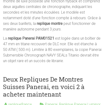
montre de luxe possède une fonction flyback et comprend
deux aiguilles centrales de chronographe, indiquant les
secondes et les minutes écoulées. Le modèle est
notamment doté d’une fonction compte à rebours. Grâce à
ses deux barillets, la
replique montre
peut fonctionner de
manière autonome pendant 3 jours.
La
replique Panerai PAM01521
est logée dans un boîtier de
47 mm en titane recouvert de DLC noir. Elle est étanche à
50 ATM ( 500 m). Limitée à 80 exemplaires, la copie Panerai
Submersible Chronograph NAVY SEALs Titanio devrait être
un objet rare et un succès de librairie.
Deux Repliques De Montres
Suisses Panerai, en voici 2 à
acheter maintenant
repliquefrance
Panerai
,
Replique Panerai Luminor
,