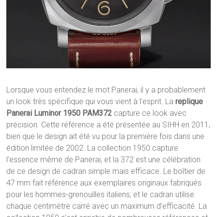
Lorsque vous entendez le mot Panerai, il y a probablement
un look très spécifique qui vous vient à l’esprit. La
replique
Panerai Luminor 1950 PAM372
capture ce look avec
précision. Cette référence a été présentée au SIHH en 2011,
bien que le design ait été vu pour la première fois dans une
édition limitée de 2002. La collection 1950 capture
l’essence même de Panerai, et la 372 est une célébration
de ce design de cadran simple mais efficace. Le boîtier de
47 mm fait référence aux exemplaires originaux fabriqués
pour les hommes-grenouilles italiens, et le cadran utilise
chaque centimètre carré avec un maximum d’efficacité. La