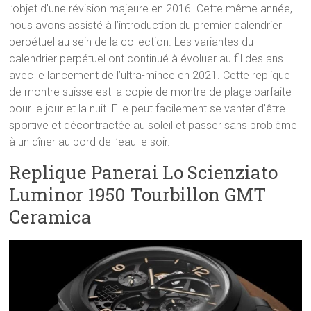
l’objet d’une révision majeure en 2016. Cette même année,
nous avons assisté à l’introduction du premier calendrier
perpétuel au sein de la collection. Les variantes du
calendrier perpétuel ont continué à évoluer au fil des ans
avec le lancement de l’ultra-mince en 2021. Cette replique
de montre suisse est la copie de montre de plage parfaite
pour le jour et la nuit. Elle peut facilement se vanter d’être
sportive et décontractée au soleil et passer sans problème
à un dîner au bord de l’eau le soir.
Replique Panerai Lo Scienziato
Luminor 1950 Tourbillon GMT
Ceramica