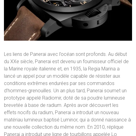
Les liens de Panerai avec l’océan sont profonds. Au début
du XXe siècle, Panerai est devenu un fournisseur officiel de
la Marine royale italienne et, en 1935, la Regia Marina a
lancé un appel pour un modèle capable de résister aux
conditions extrêmes endurées par ses commandos
d’hommes-grenouilles. Un an plus tard, Panerai soumet un
prototype appelé Radiomir, doté de sa poudre lumineuse
brevetée à base de radium. Après avoir découvert les
effets nocifs du radium, Panerai a introduit un nouveau
matériau lumineux baptisé Luminor, qui a donné naissance à
une nouvelle collection du même nom. En 2010, réplique
Panerai a introduit une ligne de tourbillons appelée Lo