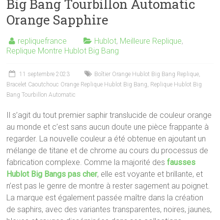
Big Bang Tourbillon Automatic
Orange Sapphire
repliquefrance
Hublot
,
Meilleure Replique
,
Replique Montre Hublot Big Bang
11 septembre 2023
Boîtier Orange Hublot Big Bang Replique
,
Bracelet Caoutchouc Orange Replique Hublot Big Bang
,
Replique Hublot Big
Bang Tourbillon Automatic
Il s’agit du tout premier saphir translucide de couleur orange
au monde et c’est sans aucun doute une pièce frappante à
regarder. La nouvelle couleur a été obtenue en ajoutant un
mélange de titane et de chrome au cours du processus de
fabrication complexe. Comme la majorité des
fausses
Hublot Big Bangs pas cher
, elle est voyante et brillante, et
n’est pas le genre de montre à rester sagement au poignet.
La marque est également passée maître dans la création
de saphirs, avec des variantes transparentes, noires, jaunes,