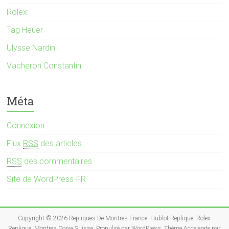
Rolex
Tag Heuer
Ulysse Nardin
Vacheron Constantin
Méta
Connexion
Flux
RSS
des articles
RSS
des commentaires
Site de WordPress-FR
Copyright © 2026
Repliques De Montres France: Hublot Replique, Rolex
Replique, Montres Copie Suisse
. Propulsé par
WordPress
. Thème Accelerate par