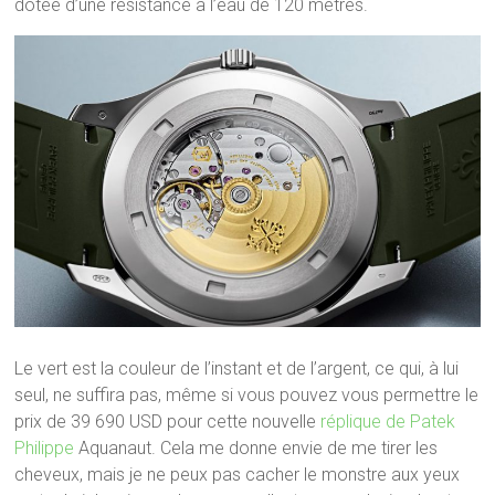
dotée d’une résistance à l’eau de 120 mètres.
Le vert est la couleur de l’instant et de l’argent, ce qui, à lui
seul, ne suffira pas, même si vous pouvez vous permettre le
prix de 39 690 USD pour cette nouvelle
réplique de Patek
Philippe
Aquanaut. Cela me donne envie de me tirer les
cheveux, mais je ne peux pas cacher le monstre aux yeux