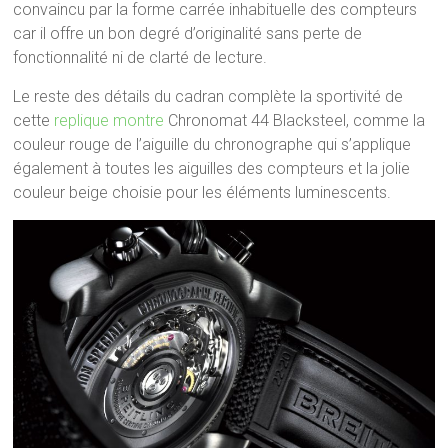
convaincu par la forme carrée inhabituelle des compteurs
car il offre un bon degré d’originalité sans perte de
fonctionnalité ni de clarté de lecture.
Le reste des détails du cadran complète la sportivité de
cette
replique montre
Chronomat 44 Blacksteel, comme la
couleur rouge de l’aiguille du chronographe qui s’applique
également à toutes les aiguilles des compteurs et la jolie
couleur beige choisie pour les éléments luminescents.